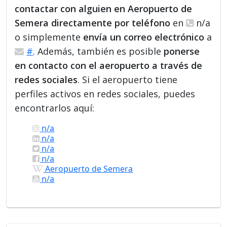
contactar con alguien en Aeropuerto de
Semera directamente por teléfono
en
n/a
o simplemente
envía un correo electrónico
a
#
. Además, también es posible
ponerse
en contacto con el aeropuerto a través de
redes sociales
. Si el aeropuerto tiene
perfiles activos en redes sociales, puedes
encontrarlos aquí:
n/a
n/a
n/a
n/a
Aeropuerto de Semera
n/a