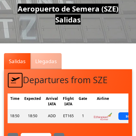
Air
Aeropuerto de Semera (SZE)
Salidas
Traffic
Live
Salidas
Llegadas
Departures from SZE
Time
Expected
Arrival
Flight
Gate
Airline
Sta
IATA
IATA
18:50
18:50
ADD
ET165
1
sche