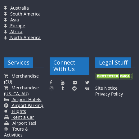
Australia
South America
Asia
Europe
Africa
North America
Services
Connect
Legal Stuff
With Us
Merchandise
(EU)
Merchandise
Site Notice
(US, CA, AU)
Privacy Policy
Airport Hotels
Airport Parking
Flights
Rent a Car
Airport Taxi
Tours &
Activities