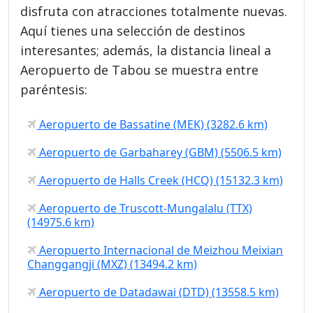
disfruta con atracciones totalmente nuevas.
Aquí tienes una selección de destinos
interesantes; además, la distancia lineal a
Aeropuerto de Tabou se muestra entre
paréntesis:
Aeropuerto de Bassatine (MEK) (3282.6 km)
Aeropuerto de Garbaharey (GBM) (5506.5 km)
Aeropuerto de Halls Creek (HCQ) (15132.3 km)
Aeropuerto de Truscott-Mungalalu (TTX)
(14975.6 km)
Aeropuerto Internacional de Meizhou Meixian
Changgangji (MXZ) (13494.2 km)
Aeropuerto de Datadawai (DTD) (13558.5 km)