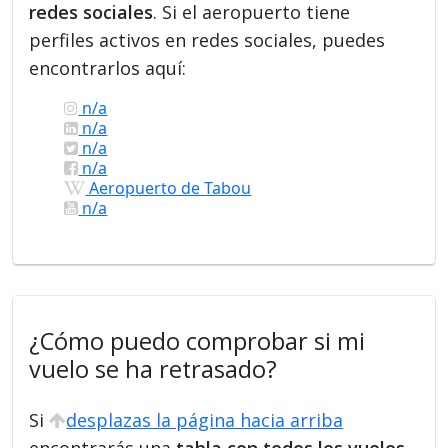
redes sociales
. Si el aeropuerto tiene
perfiles activos en redes sociales, puedes
encontrarlos aquí:
n/a
n/a
n/a
n/a
Aeropuerto de Tabou
n/a
¿Cómo puedo comprobar si mi
vuelo se ha retrasado?
Si
desplazas la página hacia arriba
encontrarás una
tabla con todos los vuelos