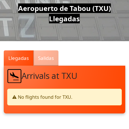
Air
Aeropuerto de Tabou (TXU)
Llegadas
Traffic
Live
Llegadas
Salidas
Arrivals at TXU
⚠️ No flights found for TXU.