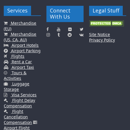
Services
Connect
Legal Stuff
With Us
Merchandise
(EU)
Merchandise
Site Notice
(US, CA, AU)
Privacy Policy
Airport Hotels
Airport Parking
Flights
Rent a Car
Airport Taxi
Tours &
Activities
Luggage
Storage
Visa Services
Flight Delay
Compensation
Flight
Cancellation
Compensation
Airport Flight