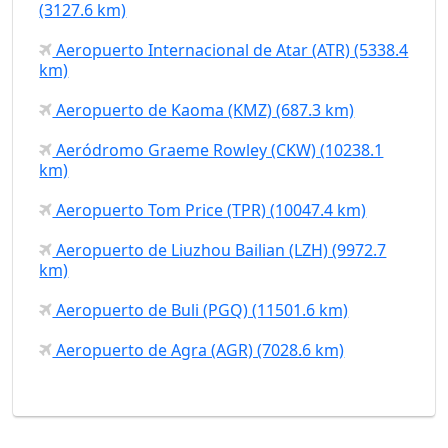
(3127.6 km)
Aeropuerto Internacional de Atar (ATR) (5338.4
km)
Aeropuerto de Kaoma (KMZ) (687.3 km)
Aeródromo Graeme Rowley (CKW) (10238.1
km)
Aeropuerto Tom Price (TPR) (10047.4 km)
Aeropuerto de Liuzhou Bailian (LZH) (9972.7
km)
Aeropuerto de Buli (PGQ) (11501.6 km)
Aeropuerto de Agra (AGR) (7028.6 km)