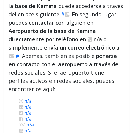
la base de Kamina
puede accederse a través
del enlace siguiente
#
. En segundo lugar,
puedes
contactar con alguien en
Aeropuerto de la base de Kamina
directamente por teléfono
en
n/a o
simplemente
envía un correo electrónico
a
#
. Además, también es posible
ponerse
en contacto con el aeropuerto a través de
redes sociales
. Si el aeropuerto tiene
perfiles activos en redes sociales, puedes
encontrarlos aquí:
n/a
n/a
n/a
n/a
n/a
n/a