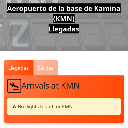
Air
Aeropuerto de la base de Kamina
(KMN)
Traffic
Llegadas
Live
Llegadas
Salidas
Arrivals at KMN
⚠️ No flights found for KMN.