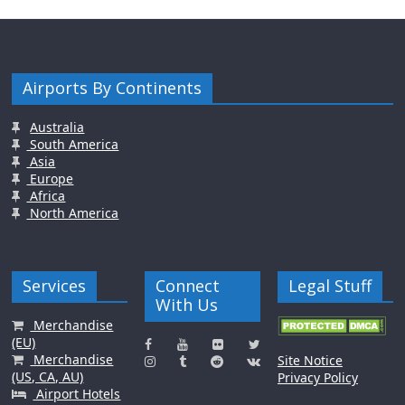
Airports By Continents
Australia
South America
Asia
Europe
Africa
North America
Services
Connect
Legal Stuff
With Us
Merchandise
(EU)
Merchandise
Site Notice
(US, CA, AU)
Privacy Policy
Airport Hotels