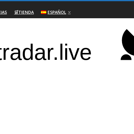
IAS
🛒TIENDA
ESPAÑOL