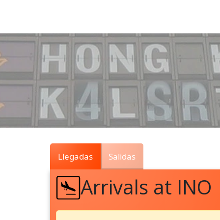
Air
Traffic
Live
Llegadas
Salidas
Arrivals at INO